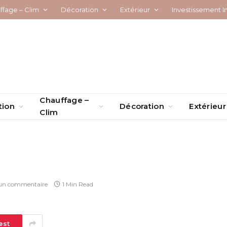
ffage – Clim
Décoration
Extérieur
Investissement I
Chauffage –
tion
Décoration
Extérieur
Clim
un commentaire
1 Min Read
est