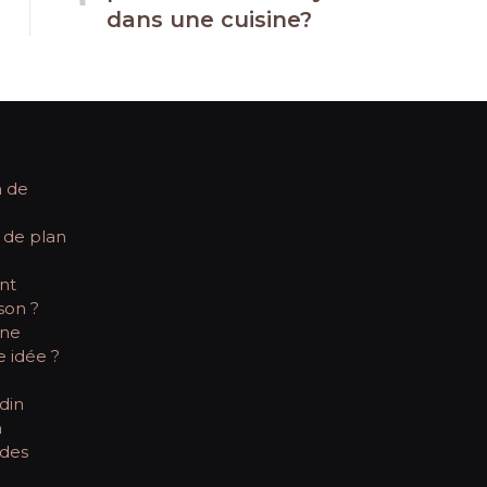
dans une cuisine?
 de
 de plan
nt
son ?
une
 idée ?
din
m
 des