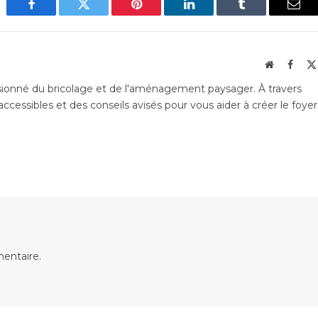
Facebook
Twitter
Pinterest
LinkedIn
Tumblr
Emai
Website
Faceb
ssionné du bricolage et de l'aménagement paysager. À travers
accessibles et des conseils avisés pour vous aider à créer le foyer
entaire.