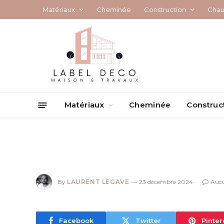
Matériaux
Cheminée
Construction
Chau
Matériaux
Cheminée
Construc
By
LAURENT LEGAVE
23 décembre 2024
Auc
Facebook
Twitter
Pinter