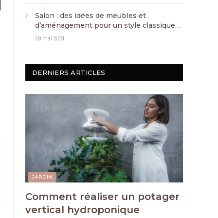
l
Salon : des idées de meubles et
d’aménagement pour un style classique
chic
28 mai 2021
ook
X
(Twitter)
DERNIERS ARTICLES
JARDIN
Comment réaliser un potager
vertical hydroponique