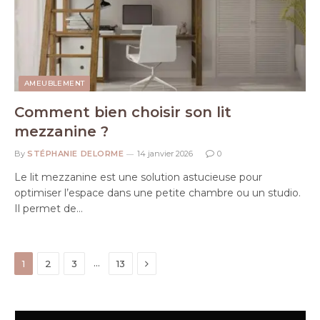
AMEUBLEMENT
Comment bien choisir son lit
mezzanine ?
By
STÉPHANIE DELORME
14 janvier 2026
0
Le lit mezzanine est une solution astucieuse pour
optimiser l’espace dans une petite chambre ou un studio.
Il permet de…
Next
…
1
2
3
13