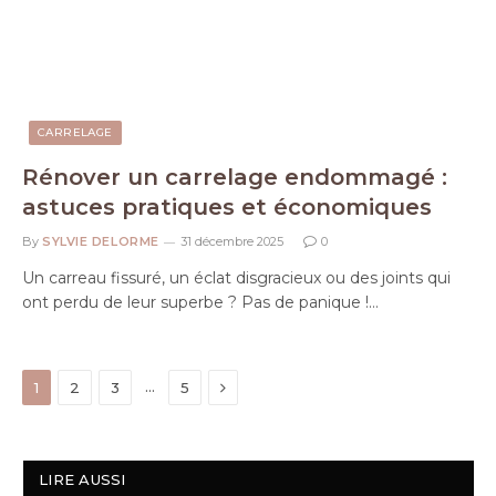
CARRELAGE
Rénover un carrelage endommagé :
astuces pratiques et économiques
By
SYLVIE DELORME
31 décembre 2025
0
Un carreau fissuré, un éclat disgracieux ou des joints qui
ont perdu de leur superbe ? Pas de panique !…
Next
…
1
2
3
5
LIRE AUSSI