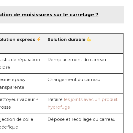
ion de moisissures sur le carrelage ?
olution express
Solution durable
astic de réparation
Remplacement du carreau
oloré
ésine époxy
Changement du carreau
ransparente
ettoyeur vapeur +
Refaire
les joints avec un produit
rosse
hydrofuge
njection de colle
Dépose et recollage du carreau
pécifique