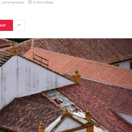
 commentaire
6 Mins Read
est