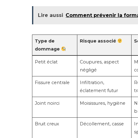
Lire aussi
Comment prévenir la format
Type de
Risque associé
S
dommage
Petit éclat
Coupures, aspect
M
négligé
c
Fissure centrale
Infiltration,
R
éclatement futur
t
Joint noirci
Moisissures, hygiène
N
b
Bruit creux
Décollement, casse
I
s