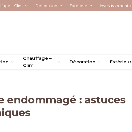
ffage – Clim
Décoration
Extérieur
Investissement I
Chauffage –
tion
Décoration
Extérieur
Clim
ge endommagé : astuces
miques