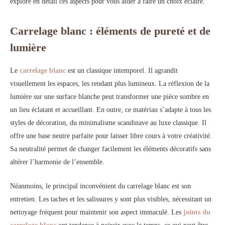
explore en détail ces aspects pour vous aider à faire un choix éclairé.
Carrelage blanc : éléments de pureté et de
lumière
Le
carrelage blanc
est un classique intemporel. Il agrandit
visuellement les espaces, les rendant plus lumineux. La réflexion de la
lumière sur une surface blanche peut transformer une pièce sombre en
un lieu éclatant et accueillant.
En outre, ce matériau
s’adapte à tous les
styles de décoration, du minimalisme scandinave au luxe classique. Il
offre une base neutre parfaite pour laisser libre cours à votre créativité.
Sa neutralité permet de changer facilement les éléments décoratifs sans
altérer l’harmonie de l’ensemble.
Néanmoins, le
principal inconvénient du carrelage blanc est son
entretien. Les taches et les salissures y sont plus visibles, nécessitant un
nettoyage fréquent pour maintenir son aspect immaculé. Les
joints du
carrelage blanc
ont tendance à noircir avec le temps, ce qui peut être