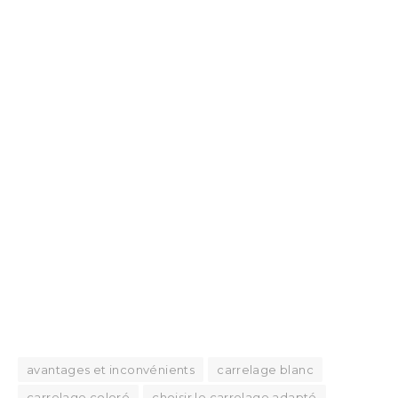
avantages et inconvénients
carrelage blanc
carrelage coloré
choisir le carrelage adapté