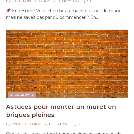
By
STÉPHANIE DELORME
26 juillet 2026
0
En résumé Vous cherchez « maçon autour de moi »
mais ne savez pas par où commencer ? En…
GROS OEUVRE
Astuces pour monter un muret en
briques pleines
By
SYLVIE DELORME
17 juillet 2026
0