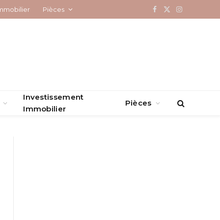
mmobilier
Pièces
Facebook
X
Instagram
(Twitter)
Investissement
Pièces
Immobilier
à