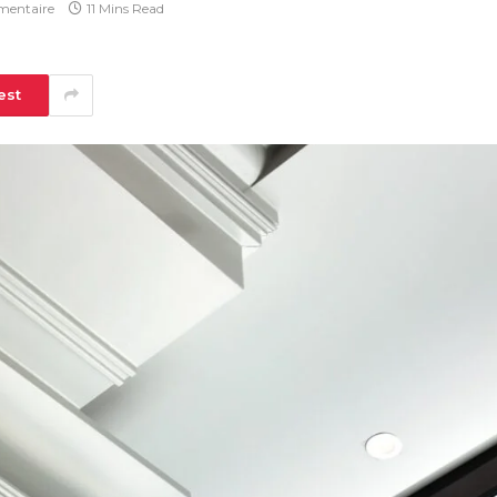
entaire
11 Mins Read
est