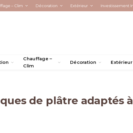
ffage – Clim
Décoration
Extérieur
Investissement I
Chauffage –
tion
Décoration
Extérieur
Clim
aques de plâtre adaptés 