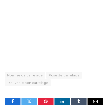
Normes de carrelage
Pose de carrelage
Trouver le bon carrelage
Facebook
Twitter
Pinterest
LinkedIn
Tumblr
Email