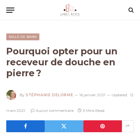
SALLE DE BAINS
Pourquoi opter pour un
receveur de douche en
pierre ?
By
STÉPHANIE DELORME
16 janvier 2021
Updated:
12
mars 2021
Aucun commentaire
3 Mins Read