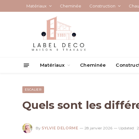
Matériaux
Cheminée
Construction
Chau
Matériaux
Cheminée
Construc
ESCALIER
Quels sont les différ
By
SYLVIE DELORME
28 janvier 2026
Updated:
2