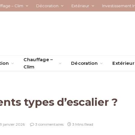
ffage – Clim
Décoration
Extérieur
Investissement I
Chauffage –
tion
Décoration
Extérieur
Clim
ents types d’escalier ?
9 janvier 2026
3 commentaires
3 Mins Read