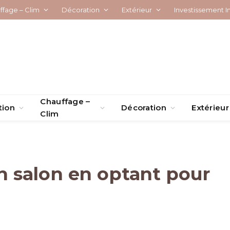
ffage – Clim
Décoration
Extérieur
Investissement I
Chauffage –
tion
Décoration
Extérieur
Clim
 salon en optant pour