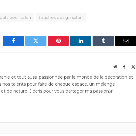
atifs pour salon
touches design salon
Facebook
Twitter
Pinterest
LinkedIn
Tumblr
Emai
Website
Faceb
phanie et tout aussi passionnée par le monde de la décoration et
 nos talents pour faire de chaque espace, un mélange
et de nature. J'écris pour vous partager ma passion.\r