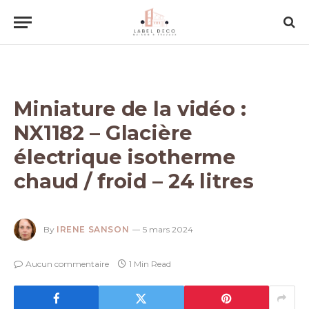
Miniature de la vidéo :
NX1182 – Glacière
électrique isotherme
chaud / froid – 24 litres
By
IRENE SANSON
5 mars 2024
Aucun commentaire
1 Min Read