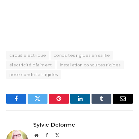
circuit électrique
conduites rigides en saillie
électricité bâtiment
installation conduites rigides
pose conduites rigides
Facebook
Twitter
Pinterest
LinkedIn
Tumblr
Email
Sylvie Delorme
Website
Facebook
X