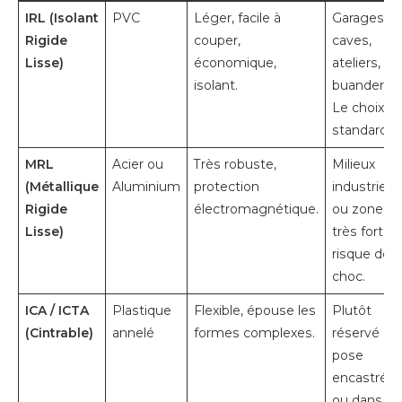
IRL (Isolant
PVC
Léger, facile à
Garages,
Rigide
couper,
caves,
Lisse)
économique,
ateliers,
isolant.
buanderies
Le choix
standard.
MRL
Acier ou
Très robuste,
Milieux
(Métallique
Aluminium
protection
industriels
Rigide
électromagnétique.
ou zones à
Lisse)
très fort
risque de
choc.
ICA / ICTA
Plastique
Flexible, épouse les
Plutôt
(Cintrable)
annelé
formes complexes.
réservé à l
pose
encastrée
ou dans le