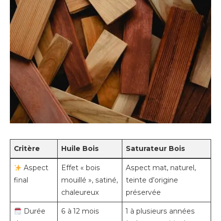
Critère
Huile Bois
Saturateur Bois
Aspect
Effet « bois
Aspect mat, naturel,
final
mouillé », satiné,
teinte d’origine
chaleureux
préservée
Durée
6 à 12 mois
1 à plusieurs années