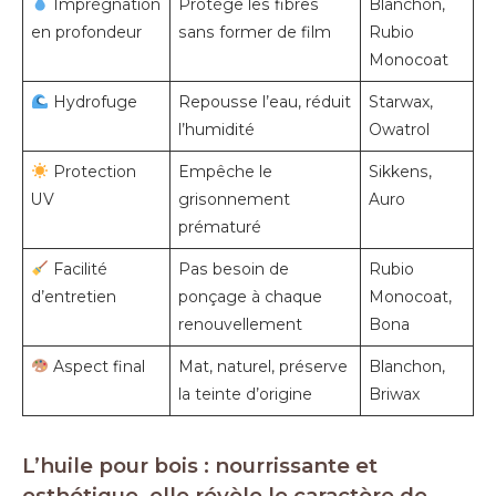
Imprégnation
Protège les fibres
Blanchon,
en profondeur
sans former de film
Rubio
Monocoat
Hydrofuge
Repousse l’eau, réduit
Starwax,
l’humidité
Owatrol
Protection
Empêche le
Sikkens,
UV
grisonnement
Auro
prématuré
Facilité
Pas besoin de
Rubio
d’entretien
ponçage à chaque
Monocoat,
renouvellement
Bona
Aspect final
Mat, naturel, préserve
Blanchon,
la teinte d’origine
Briwax
L’huile pour bois : nourrissante et
esthétique, elle révèle le caractère de