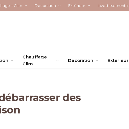
ffage – Clim
Décoration
Extérieur
Investissement I
Chauffage –
tion
Décoration
Extérieur
Clim
débarrasser des
ison