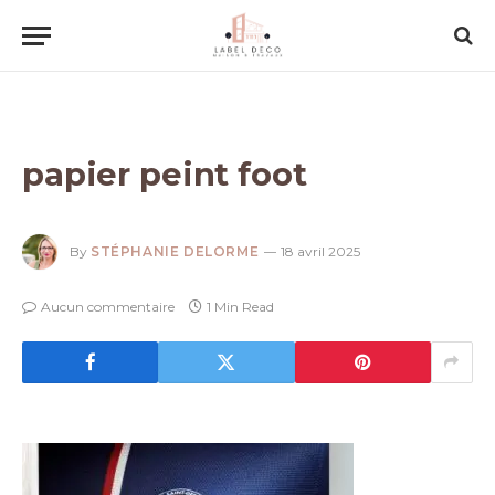
papier peint foot
By
STÉPHANIE DELORME
18 avril 2025
Aucun commentaire
1 Min Read