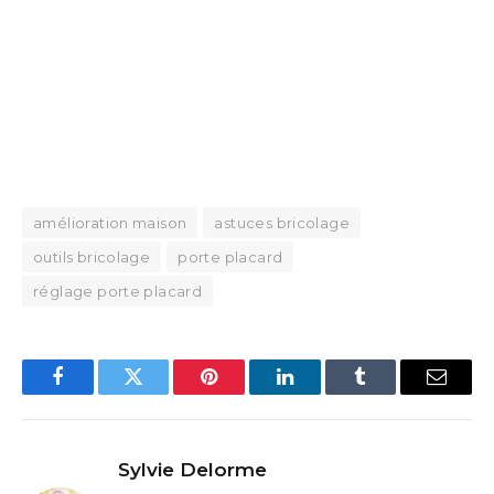
amélioration maison
astuces bricolage
outils bricolage
porte placard
réglage porte placard
Facebook
Twitter
Pinterest
LinkedIn
Tumblr
Email
Sylvie Delorme