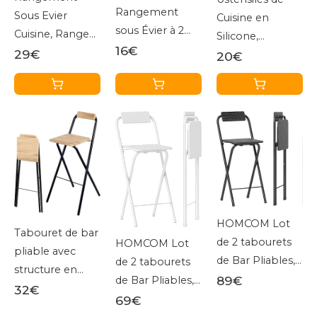
Rangement
Sous Evier
Cuisine en
sous Évier à 2
Cuisine, Range
Silicone,
Étages,
16€
Epices Cuisine
29€
hicoosee 22 PCS
20€
Organisateur
Tiroir avec
Accessoire
Cuisine avec
Hauteur
Cuisine Set sans
Tiroirs
Réglable 41-
BPA, Kit
Amovibles,
49cm, 2 étages,
d'Ustensiles de
Rangement
Extensible,
Bois,
Coulissant sous
étagère de
Antiadhésive Set
Évier,
Cuisine, Plan de
avec Pot de
Organisateur
Travail en Métal,
Rangement,
Placard, Étagère,
pour Salle de
Noir
HOMCOM Lot
Tabouret de bar
Panier
Bain, Cuisine
de 2 tabourets
HOMCOM Lot
pliable avec
Coulissant pour
(Double
de Bar Pliables,
de 2 tabourets
structure en
Cuisine -Noir
Couche)
chaises de Bar,
89€
de Bar Pliables,
métal - Charge
32€
Chaise Haute
chaises de Bar,
69€
maximale : 120
Cuisine avec