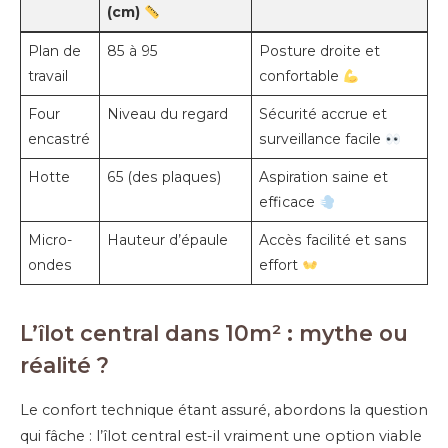
(cm)
Plan de
85 à 95
Posture droite et
travail
confortable
Four
Niveau du regard
Sécurité accrue et
encastré
surveillance facile
Hotte
65 (des plaques)
Aspiration saine et
efficace
Micro-
Hauteur d’épaule
Accès facilité et sans
ondes
effort
L’îlot central dans 10m² : mythe ou
réalité ?
Le confort technique étant assuré, abordons la question
qui fâche : l’îlot central est-il vraiment une option viable