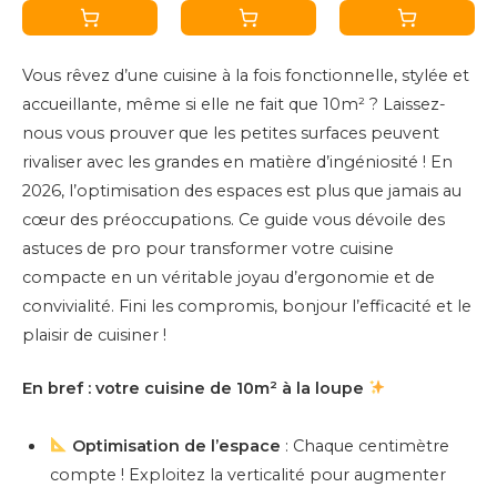
Chaise Haute
kg - 98 x 48 cm
Dossier et
Cuisine avec
- Tabouret de
Repose-Pieds,
Dossier et
comptoir en
Vous rêvez d’une cuisine à la fois fonctionnelle, stylée et
Cadre en Acier,
Repose-Pieds,
métal pliable
accueillante, même si elle ne fait que 10m² ? Laissez-
87 cm de Haut,
Cadre en Acier,
avec assise en
nous vous prouver que les petites surfaces peuvent
Noir
87 cm de Haut,
bois - Aide au
rivaliser avec les grandes en matière d’ingéniosité ! En
Blanc
repassage pour
2026, l’optimisation des espaces est plus que jamais au
bar et comptoir
cœur des préoccupations. Ce guide vous dévoile des
avec
astuces de pro pour transformer votre cuisine
compacte en un véritable joyau d’ergonomie et de
convivialité. Fini les compromis, bonjour l’efficacité et le
plaisir de cuisiner !
En bref : votre cuisine de 10m² à la loupe
Optimisation de l’espace
: Chaque centimètre
compte ! Exploitez la verticalité pour augmenter