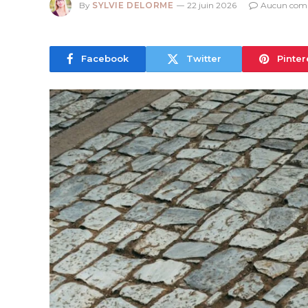
By
SYLVIE DELORME
22 juin 2026
Aucun com
Facebook
Twitter
Pinter