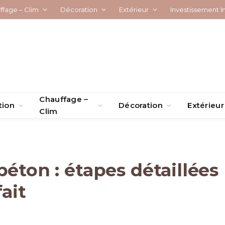
ffage – Clim
Décoration
Extérieur
Investissement I
Chauffage –
tion
Décoration
Extérieur
Clim
béton : étapes détaillées
ait