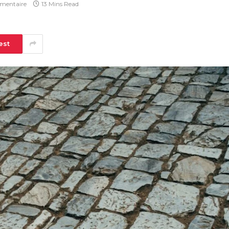
mentaire
13 Mins Read
est