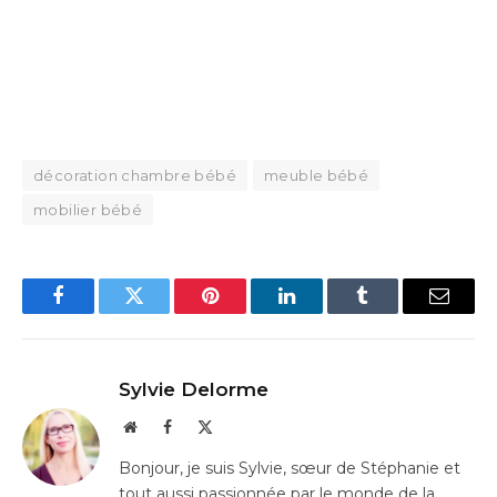
décoration chambre bébé
meuble bébé
mobilier bébé
Facebook
Twitter
Pinterest
LinkedIn
Tumblr
Email
Sylvie Delorme
Website
Facebook
X
(Twitter)
Bonjour, je suis Sylvie, sœur de Stéphanie et
tout aussi passionnée par le monde de la