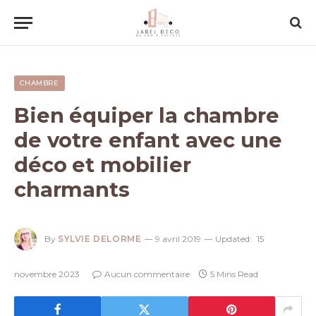
CHAMBRE
Bien équiper la chambre
de votre enfant avec une
déco et mobilier
charmants
By
SYLVIE DELORME
9 avril 2019
Updated:
15
novembre 2023
Aucun commentaire
5 Mins Read