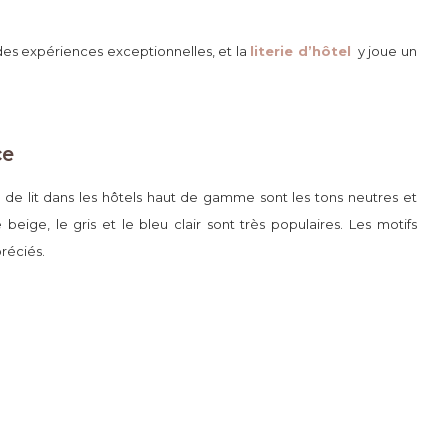
des expériences exceptionnelles, et
la
literie d’hôtel
y
joue un
ce
e de lit dans les hôtels haut de gamme sont les tons neutres et
eige, le gris et le bleu clair sont très populaires. Les motifs
réciés.