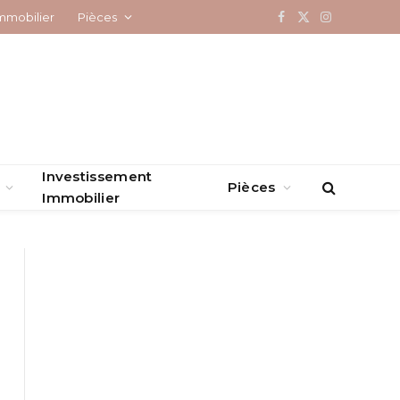
mmobilier
Pièces
Facebook
X
Instagram
(Twitter)
Investissement
Pièces
Immobilier
l