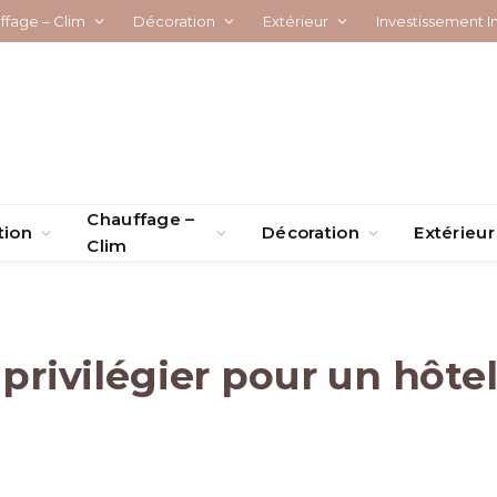
ffage – Clim
Décoration
Extérieur
Investissement I
Chauffage –
tion
Décoration
Extérieur
Clim
 privilégier pour un hôte