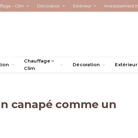
ffage – Clim
Décoration
Extérieur
Investissement I
Chauffage –
tion
Décoration
Extérieur
Clim
un canapé comme un