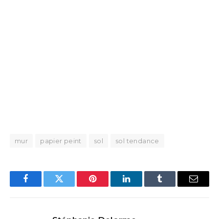
mur
papier peint
sol
sol tendance
Facebook
Twitter
Pinterest
LinkedIn
Tumblr
Email