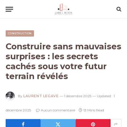
CONSTRUCTION
Construire sans mauvaises
surprises : les secrets
cachés sous votre futur
terrain révélés
By
LAURENT LEGAVE
1 décembre 2025
Updated:
1
décembre 2025
Aucun commentaire
13 Mins Read