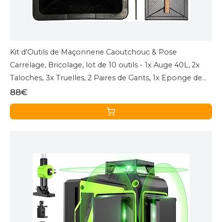
Kit d'Outils de Maçonnerie Caoutchouc & Pose
Carrelage, Bricolage, lot de 10 outils - 1x Auge 40L, 2x
Taloches, 3x Truelles, 2 Paires de Gants, 1x Eponge de
Maçon, 1x Lot de 12 Masques FF2
88€