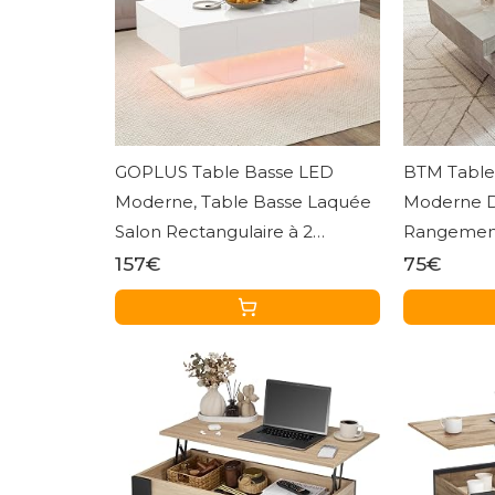
GOPLUS Table Basse LED
BTM Table 
Moderne, Table Basse Laquée
Moderne D
Salon Rectangulaire à 2
Rangement
Niveaux avec 2 Tiroirs de
Basse Carr
157€
75€
Rangement, 20 Couleurs de
Bois & Gri
LED, Télécommande, Charge
100KG,110 x 60 x 40 cm (Blanc)