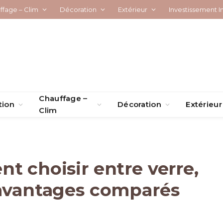
ffage – Clim
Décoration
Extérieur
Investissement I
Chauffage –
tion
Décoration
Extérieur
Clim
t choisir entre verre,
 avantages comparés