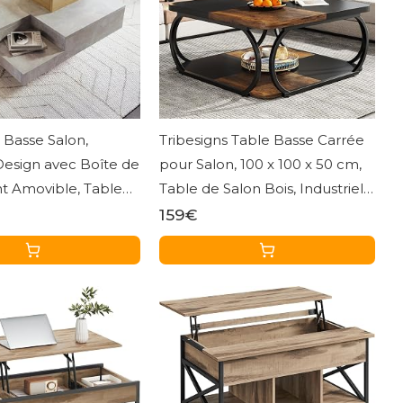
Basse Salon,
Tribesigns Table Basse Carrée
esign avec Boîte de
pour Salon, 100 x 100 x 50 cm,
 Amovible, Table
Table de Salon Bois, Industriel
ée Coffee Table,
Table Basse pour Salon,
159€
s, 72x72x30cm
Marron Rustique & Noir