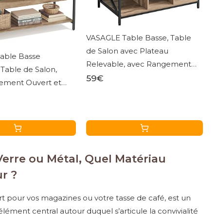
VASAGLE Table Basse, Table
de Salon avec Plateau
able Basse
Relevable, avec Rangement
 Table de Salon,
Ouvert et Compartiment
59€
ement Ouvert et
Caché, Barres en Forme de X,
ents Cachés, 50 x
60 x 100 x (48-62) cm, Marron
rron Camel et Noir
Camel et Noir LCT205K50
CT261LB02
Verre ou Métal, Quel Matériau
r ?
rt pour vos magazines ou votre tasse de café, est un
’élément central autour duquel s’articule la convivialité