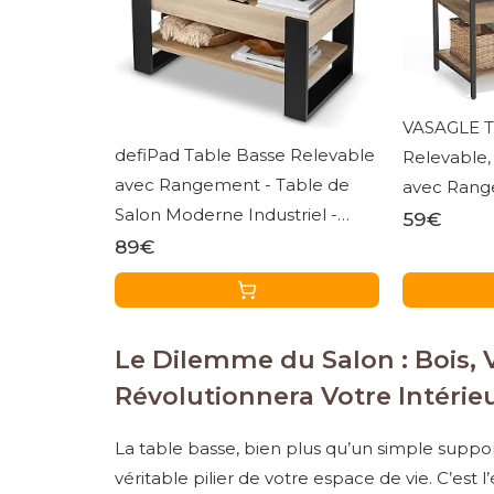
VASAGLE T
defiPad Table Basse Relevable
Relevable,
avec Rangement - Table de
avec Rang
Salon Moderne Industriel -
Compartim
59€
Coffee Table avec Étagère et
89€
100 cm, Ma
Compartiment Caché -
d’Encre L
Fabriquée en Europe -
Réglable 45-61 cm (Noir +
Le Dilemme du Salon : Bois, 
Chêne Sonoma)
Révolutionnera Votre Intérieu
La table basse, bien plus qu’un simple suppo
véritable pilier de votre espace de vie. C’est l