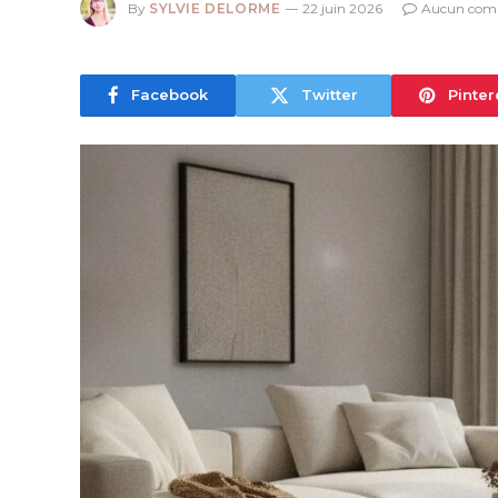
By
SYLVIE DELORME
22 juin 2026
Aucun com
Facebook
Twitter
Pinter