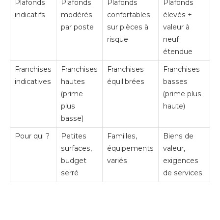
Plafonds
Plafonds
Plafonds
Plafonds
indicatifs
modérés
confortables
élevés +
par poste
sur pièces à
valeur à
risque
neuf
étendue
Franchises
Franchises
Franchises
Franchises
indicatives
hautes
équilibrées
basses
(prime
(prime plus
plus
haute)
basse)
Pour qui ?
Petites
Familles,
Biens de
surfaces,
équipements
valeur,
budget
variés
exigences
serré
de services