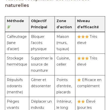
naturelles
Méthode
Objectif
Zone
Niveau
Principal
d’action
d’efficacité
Calfeutrage
Bloquer
Maison
Très
(laine
l’accès
(murs,
élevé
d’acier)
physique
tuyaux)
Stockage
Supprimer la
Cuisine,
Très
hermétique
source de
cellier
élevé
nourriture
Répulsifs
Gêner et
Points
Efficace en
odorants
désorienter
d’entrée,
complément
(menthe)
placards
Pièges
Déplacer un
Intérieur,
Élevé
vivants
individu
le long
(pour les