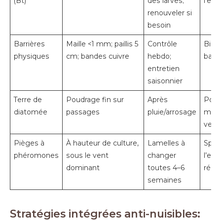
(Bt)
des larves;
l’es
renouveler si
besoin
Barrières
Maille <1 mm; paillis 5
Contrôle
Bien
physiques
cm; bandes cuivre
hebdo;
bas d
entretien
saisonnier
Terre de
Poudrage fin sur
Après
Port
diatomée
passages
pluie/arrosage
masq
venti
Pièges à
À hauteur de culture,
Lamelles à
Spéc
phéromones
sous le vent
changer
l’esp
dominant
toutes 4–6
régul
semaines
Stratégies intégrées anti-nuisibles: