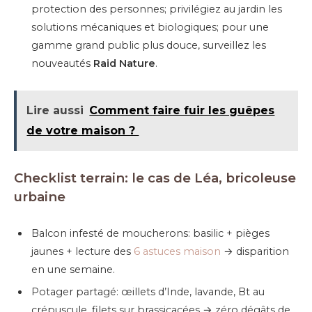
protection des personnes; privilégiez au jardin les
solutions mécaniques et biologiques; pour une
gamme grand public plus douce, surveillez les
nouveautés
Raid Nature
.
Lire aussi
Comment faire fuir les guêpes
de votre maison ?
Checklist terrain: le cas de Léa, bricoleuse
urbaine
Balcon infesté de moucherons: basilic + pièges
jaunes + lecture des
6 astuces maison
→ disparition
en une semaine.
Potager partagé: œillets d’Inde, lavande, Bt au
crépuscule, filets sur brassicacées → zéro dégâts de