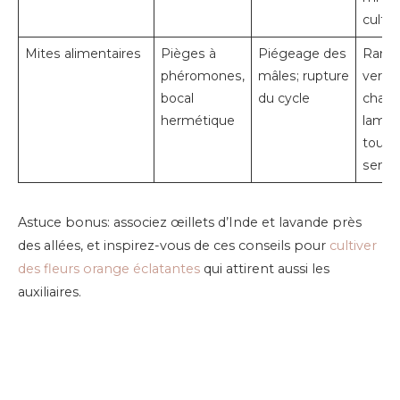
cultu
Mites alimentaires
Pièges à
Piégeage des
Rang
phéromones,
mâles; rupture
verre;
bocal
du cycle
chang
hermétique
lamel
toute
sem.
Astuce bonus: associez œillets d’Inde et lavande près
des allées, et inspirez-vous de ces conseils pour
cultiver
des fleurs orange éclatantes
qui attirent aussi les
auxiliaires.