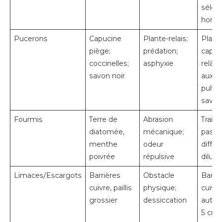
sélect
hors t
Pucerons
Capucine
Plante-relais;
Plant
piège;
prédation;
capuc
coccinelles;
asphyxie
relâc
savon noir
auxilia
pulvé
savon
Fourmis
Terre de
Abrasion
Traite
diatomée,
mécanique;
passa
menthe
odeur
diffu
poivrée
répulsive
diluée
Limaces/Escargots
Barrières
Obstacle
Band
cuivre, paillis
physique;
cuivre
grossier
dessiccation
autou
5 cm 