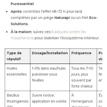
Puressentiel
.
Après
: contrôlez l’effet 48–72 h plus tard;
complétez par un piège
Naturapi
ou un filet
Eco-
Solutions
.
À la maison
: suivez ces
6 astuces contre les
moucherons
pour stabiliser l’écosystème intérieur.
Type de
Dosage/Installation
Fréquence
Poin
répulsif
vigi
Huiles
1–3% dans eau/huile;
Tous les 7–10
Test
essentielles
pulvériser sous
jours, plus
feuil
feuilles
souvent par
enfa
forte chaleur
Bacillus
Suivre notice;
À
Évite
thuringiensis
application en soirée
l’émergence
soleil