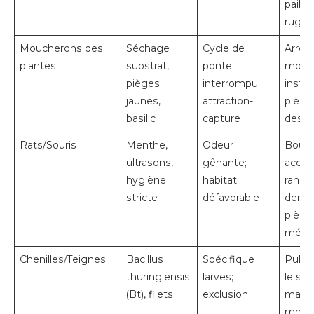
paillis
rugue
Moucherons des
Séchage
Cycle de
Arros
plantes
substrat,
ponte
moins
pièges
interrompu;
instal
jaunes,
attraction-
piège
basilic
capture
des p
Rats/Souris
Menthe,
Odeur
Bouc
ultrasons,
gênante;
accès
hygiène
habitat
range
stricte
défavorable
denré
piège
méca
Chenilles/Teignes
Bacillus
Spécifique
Pulvé
thuringiensis
larves;
le soir
(Bt), filets
exclusion
maille
mm s