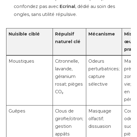
confondez pas avec
Ecrinal
, dédié au soin des
ongles, sans utilité répulsive.
Nuisible ciblé
Répulsif
Mécanisme
Mise
naturel clé
œuvr
prati
Moustiques
Citronnelle,
Odeurs
Massi
lavande,
perturbatrices;
près 
géranium
capture
zones
rosat; pièges
sélective
vie; p
CO₂
en
périph
Guêpes
Clous de
Masquage
Coupe
girofle/citron;
olfactif;
odeur
gestion
dissuasion
sucré
appâts
piège