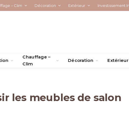
ffage – Clim
Décoration
Extérieur
Investissement I
Chauffage –
tion
Décoration
Extérieur
Clim
r les meubles de salon