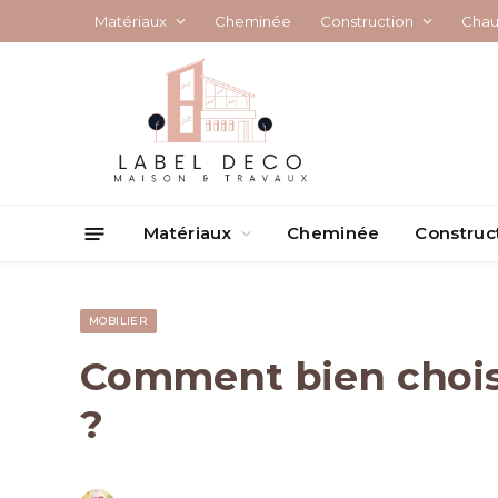
Matériaux
Cheminée
Construction
Chau
Matériaux
Cheminée
Construc
MOBILIER
Comment bien choisi
?