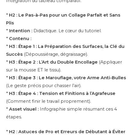
Intégration du tableau comparatif.
*
H2 : Le Pas-à-Pas pour un Collage Parfait et Sans
Plis
*
Intention :
Didactique. Le cœur du tutoriel.
*
Contenu :
*
H3 : Étape 1 : La Préparation des Surfaces, la Clé du
Succès
(Dépoussiérage, dégraissage).
*
H3 : Étape 2 : L’Art du Double Encollage
(Appliquer
sur la mousse ET le tissu).
*
H3 : Étape 3 : Le Marouflage, votre Arme Anti-Bulles
(Le geste précis pour chasser l’air).
*
H3 : Étape 4 : Tension et Finitions à l’Agrafeuse
(Comment finir le travail proprement).
*
Asset visuel :
Infographie simple résumant ces 4
étapes.
*
H2 : Astuces de Pro et Erreurs de Débutant à Éviter