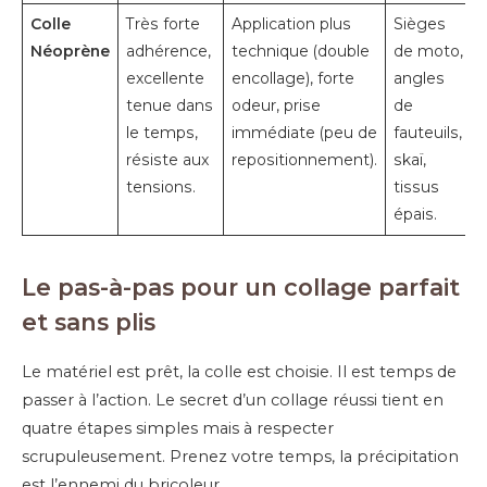
Colle
Très forte
Application plus
Sièges
Néoprène
adhérence,
technique (double
de moto,
excellente
encollage), forte
angles
tenue dans
odeur, prise
de
le temps,
immédiate (peu de
fauteuils,
résiste aux
repositionnement).
skaï,
tensions.
tissus
épais.
Le pas-à-pas pour un collage parfait
et sans plis
Le matériel est prêt, la colle est choisie. Il est temps de
passer à l’action. Le secret d’un collage réussi tient en
quatre étapes simples mais à respecter
scrupuleusement. Prenez votre temps, la précipitation
est l’ennemi du bricoleur.