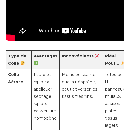
Type de
Avantages
Inconvénients
Idéal
Colle
Pour…
Colle
Facile et
Moins puissante
Têtes de
Aérosol
rapide à
que la néoprène,
lit,
appliquer,
peut traverser les
panneaux
séchage
tissus très fins.
muraux,
rapide,
assises
couverture
plates,
homogène.
tissus
légers.