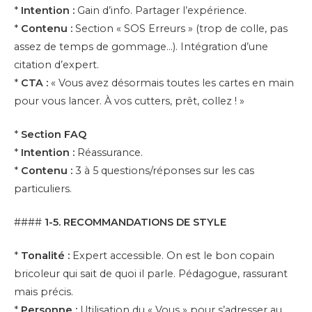
*
Intention :
Gain d’info. Partager l’expérience.
*
Contenu :
Section « SOS Erreurs » (trop de colle, pas
assez de temps de gommage…). Intégration d’une
citation d’expert.
*
CTA :
« Vous avez désormais toutes les cartes en main
pour vous lancer. À vos cutters, prêt, collez ! »
*
Section FAQ
*
Intention :
Réassurance.
*
Contenu :
3 à 5 questions/réponses sur les cas
particuliers.
####
1-5. RECOMMANDATIONS DE STYLE
*
Tonalité :
Expert accessible. On est le bon copain
bricoleur qui sait de quoi il parle. Pédagogue, rassurant
mais précis.
*
Personne :
Utilisation du « Vous » pour s’adresser au