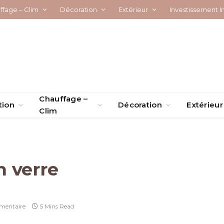
ffage – Clim
Décoration
Extérieur
Investissement I
Chauffage –
tion
Décoration
Extérieur
Clim
 verre
mentaire
5 Mins Read