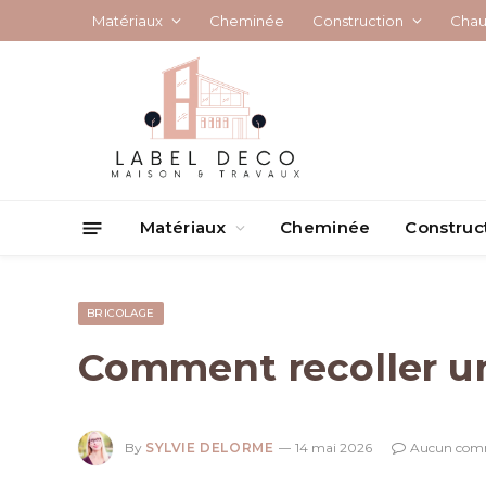
Matériaux
Cheminée
Construction
Chau
Matériaux
Cheminée
Construc
BRICOLAGE
Comment recoller un
By
SYLVIE DELORME
14 mai 2026
Aucun com