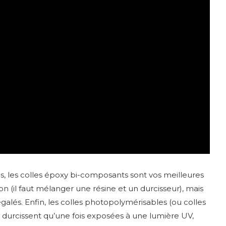
s, les colles époxy bi-composants sont vos meilleures
n (il faut mélanger une résine et un durcisseur), mais
égalés. Enfin, les colles photopolymérisables (ou colles
e durcissent qu’une fois exposées à une lumière UV,