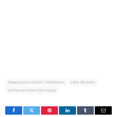
étapes pour réussir l’installation
salle de bains
sèche-serviette électrique
Facebook
Twitter
Pinterest
LinkedIn
Tumblr
Email