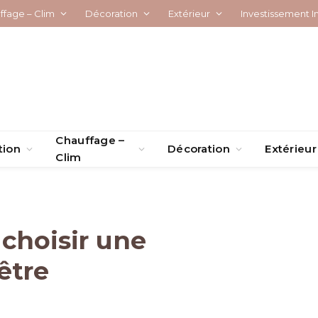
ffage – Clim
Décoration
Extérieur
Investissement I
Chauffage –
tion
Décoration
Extérieur
Clim
choisir une
être