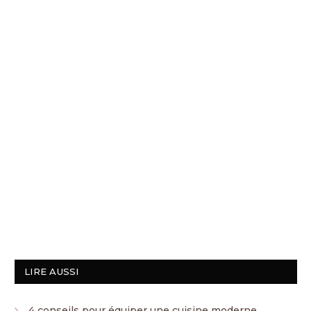
LIRE AUSSI
4 conseils pour équiper une cuisine moderne