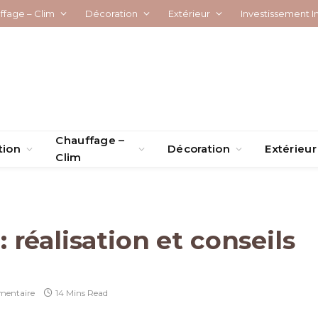
ffage – Clim
Décoration
Extérieur
Investissement I
Chauffage –
tion
Décoration
Extérieur
Clim
réalisation et conseils
entaire
14 Mins Read