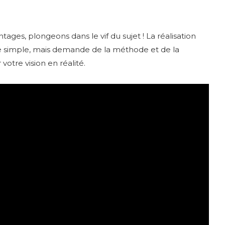
ges, plongeons dans le vif du sujet ! La réalisation
 simple, mais demande de la méthode et de la
votre vision en réalité.