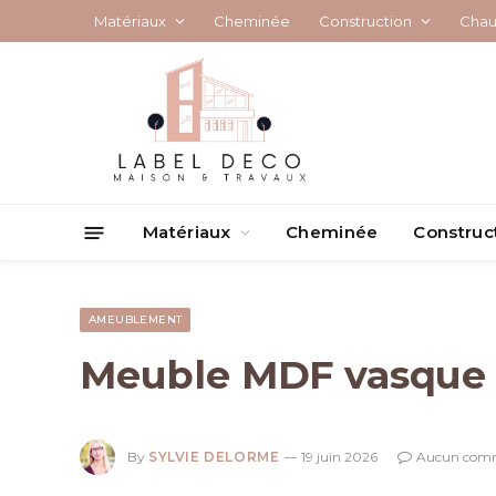
Matériaux
Cheminée
Construction
Chau
Matériaux
Cheminée
Construc
AMEUBLEMENT
Meuble MDF vasque : 
By
SYLVIE DELORME
19 juin 2026
Aucun comm