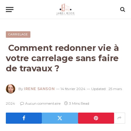
CARRELAGE
Comment redonner vie à
votre carrelage sans faire
de travaux ?
By
IRENE SANSON
14 février 2024
Updated:
25 mars
2024
Aucun commentaire
3 Mins Read