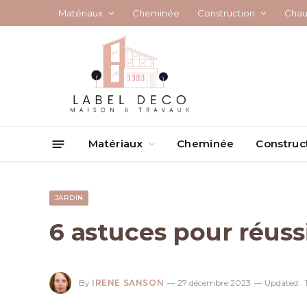
Matériaux
Cheminée
Construction
Chau
Matériaux
Cheminée
Construc
JARDIN
6 astuces pour réuss
By
IRENE SANSON
27 décembre 2023
Updated: