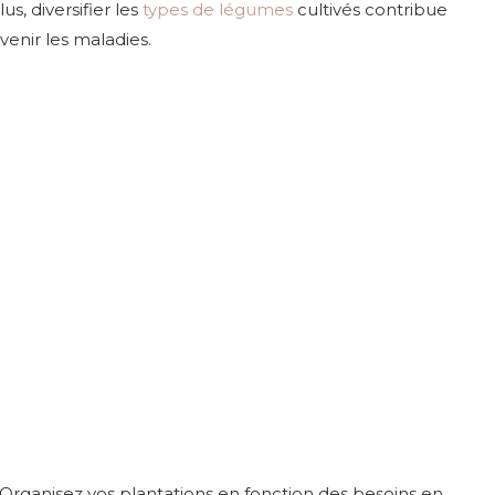
s, diversifier les
types de légumes
cultivés contribue
venir les maladies.
i. Organisez vos plantations en fonction des besoins en