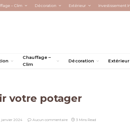
ffage – Clim
Décoration
Extérieur
Investissement I
Chauffage –
tion
Décoration
Extérieur
Clim
ir votre potager
1 janvier 2024
Aucun commentaire
3 Mins Read