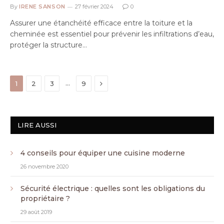
By
IRENE SANSON
27 février 2024
0
Assurer une étanchéité efficace entre la toiture et la
cheminée est essentiel pour prévenir les infiltrations d’eau,
protéger la structure…
Next
…
1
2
3
9
LIRE AUSSI
4 conseils pour équiper une cuisine moderne
26 novembre 2020
Sécurité électrique : quelles sont les obligations du
propriétaire ?
29 août 2019