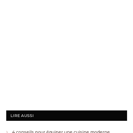
LIRE AUSSI
4 conseils pour équiper une cuisine moderne