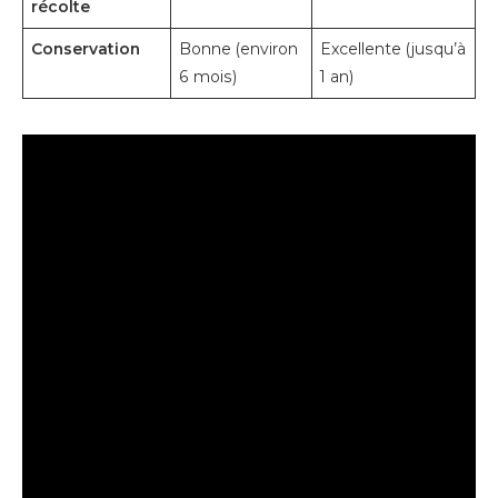
récolte
Conservation
Bonne (environ
Excellente (jusqu’à
6 mois)
1 an)