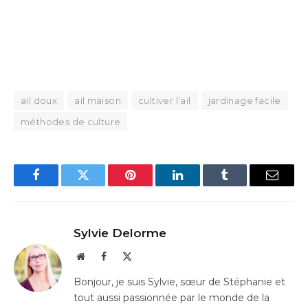
ail doux
ail maison
cultiver l’ail
jardinage facile
méthodes de culture
Facebook
Twitter
Pinterest
LinkedIn
Tumblr
Email
Sylvie Delorme
Website
Facebook
X
(Twitter)
Bonjour, je suis Sylvie, sœur de Stéphanie et
tout aussi passionnée par le monde de la