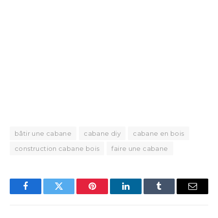
bâtir une cabane
cabane diy
cabane en bois
construction cabane bois
faire une cabane
Facebook
Twitter
Pinterest
LinkedIn
Tumblr
Email