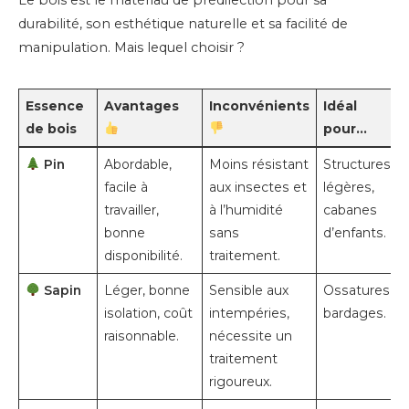
Le bois est le matériau de prédilection pour sa
durabilité, son esthétique naturelle et sa facilité de
manipulation. Mais lequel choisir ?
Essence
Avantages
Inconvénients
Idéal
de bois
pour…
Pin
Abordable,
Moins résistant
Structures
facile à
aux insectes et
légères,
travailler,
à l’humidité
cabanes
bonne
sans
d’enfants.
disponibilité.
traitement.
Sapin
Léger, bonne
Sensible aux
Ossatures,
isolation, coût
intempéries,
bardages.
raisonnable.
nécessite un
traitement
rigoureux.