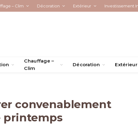
ffage – Clim
Décoration
Extérieur
Investissement I
Chauffage –
tion
Décoration
Extérieur
Clim
orer convenablement
e printemps