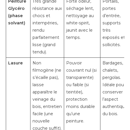
Peinture
Très grande
Forte odeur,
Portails,
Glycéro
résistance aux
séchage lent,
portes
(phase
chocs et
nettoyage au
d’entrée,
solvant)
intempéries,
white-spirit,
supports
rendu
jaunit avec le
très
parfaitement
temps.
exposés et
lisse (grand
sollicités.
tendu).
Lasure
Non
Pouvoir
Bardages,
filmogène (ne
couvrant nul (si
chalets,
s’écaille pas),
transparente)
pergolas.
laisse
ou faible (si
Idéale pour
apparaître le
teintée),
conserver
veinage du
protection
l’aspect
bois, entretien
moins durable
authentique
facile (une
qu’une
du bois.
nouvelle
peinture.
couche suffit).