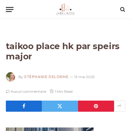
taikoo place hk par speirs
major
By
STÉPHANIE DELORME
13 mai 2025
Aucun commentaire
1 Min Read