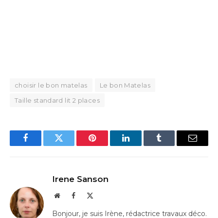
choisir le bon matelas
Le bon Matelas
Taille standard lit 2 places
Facebook
Twitter
Pinterest
LinkedIn
Tumblr
Email
Irene Sanson
Website
Facebook
X
(Twitter)
Bonjour, je suis Irène, rédactrice travaux déco.