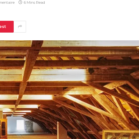
entaire
6 Mins Read
est