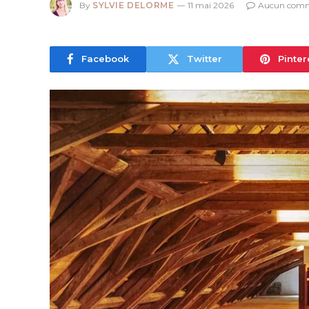
By
SYLVIE DELORME
11 mai 2026
Aucun comm
Facebook
Twitter
Pinter