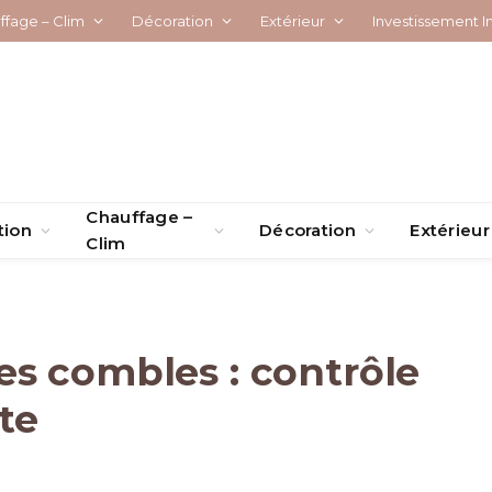
ffage – Clim
Décoration
Extérieur
Investissement I
Chauffage –
tion
Décoration
Extérieur
Clim
s combles : contrôle
te