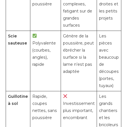
poussière
complexes,
droites et
fatigant sur de
les petits
grandes
projets
surfaces
Scie
Génère de la
Les
sauteuse
Polyvalente
poussière, peut
pièces
(courbes,
ébrécher la
avec
angles),
surface si la
beaucoup
rapide
lame n’est pas
de
adaptée
découpes
(portes,
tuyaux)
Guillotine
Rapide,
Les
à sol
coupes
Investissement
grands
nettes, sans
plus important,
chantiers
poussière
encombrant
et les
bricoleurs