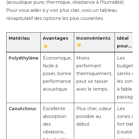
(acoustique pure, thermique, résistance à l’humidité).
Pour vous aider à y voir plus clair, voici un tableau
récapitulatif des options les plus courantes.
Matériau
Avantages
Inconvénients
Idéal
pour…
Polyéthylène
Économique,
Moins
Les
facile à
performant
budgets
poser, bonne
thermiquement,
serrés et
performance
peut se tasser
les zones
acoustique.
avec le temps.
à faible
passage.
Caoutchouc
Excellente
Plus cher, odeur
Les
absorption
possible au
zones à
des
début.
fort trafic
vibrations,
(couloir,