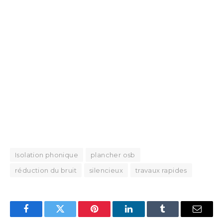
Isolation phonique
plancher osb
réduction du bruit
silencieux
travaux rapides
Facebook
Twitter
Pinterest
LinkedIn
Tumblr
Email