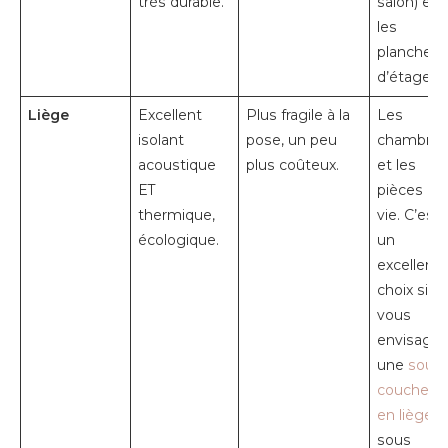
très durable.
salon) et
les
planchers
d’étage.
Liège
Excellent
Plus fragile à la
Les
isolant
pose, un peu
chambres
acoustique
plus coûteux.
et les
ET
pièces de
thermique,
vie. C’est
écologique.
un
excellent
choix si
vous
envisage
une
sous-
couche
en liège
sous