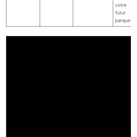
votre
futur
parquet.