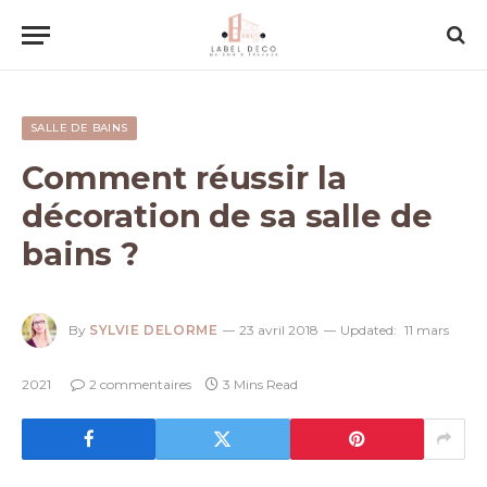
SALLE DE BAINS
Comment réussir la
décoration de sa salle de
bains ?
By
SYLVIE DELORME
23 avril 2018
Updated:
11 mars
2021
2 commentaires
3 Mins Read