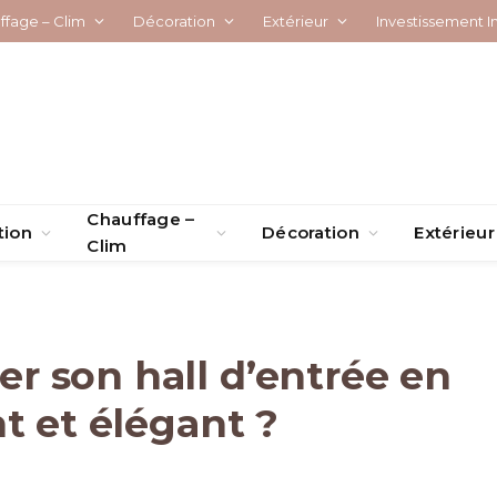
ffage – Clim
Décoration
Extérieur
Investissement I
Chauffage –
tion
Décoration
Extérieur
Clim
 son hall d’entrée en
t et élégant ?