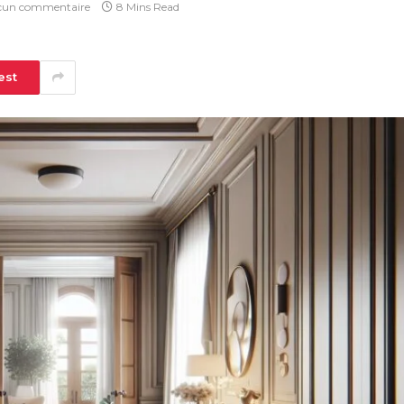
cun commentaire
8 Mins Read
est